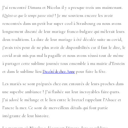
J’ai rencontré Dimana et Nicolas il y a presque trois ans maintenant.
(Qu’est-ce que le temps passe vite)
! Je me souviens encore les avoir
rencontrés dans un petit bar super cool à Strasbourg ou nous avons
longuement discuté de leur mariage franco-bulgare qui mêlerait leurs
deux traditions. La date de leur mariage à été décalée suite au covid,
j’avais très peur de ne plus avoir de disponibilités car il faut le dire, le
covid avait mis pas mal la pagaille et nous avons réussi tout de même
à partager cette sublime journée tous ensemble à ma mairie d’Erstein
et dans le sublime lieu
pour faire la fête.
Du côté de chez Anne
Les mariés se sont préparés chez eux entourés de leurs proches dans
une superbe ambiance ! J’ai flashée sur leur incroyables faire-parts.
J’ai adoré le mélange et le lien entre le bretzel rappelant l’Alsace et
l’ancre la mer. Ce sont de merveilleux détails qui font partie
intégrante de leur histoire.
Le moment où Nicolas a découvert Dimana dans sa sublime